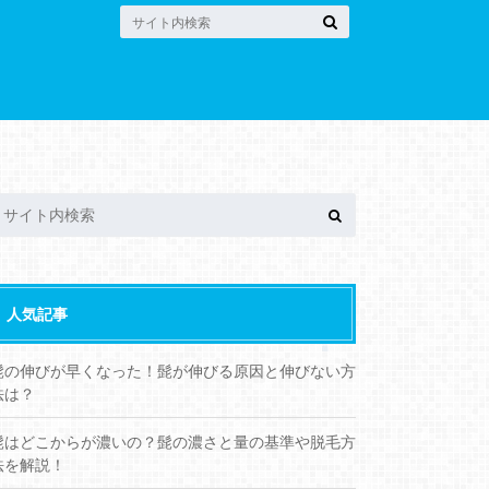
人気記事
髭の伸びが早くなった！髭が伸びる原因と伸びない方
法は？
髭はどこからが濃いの？髭の濃さと量の基準や脱毛方
法を解説！