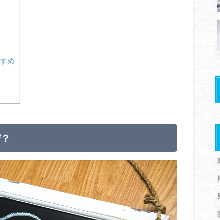
すめ
ぜ？