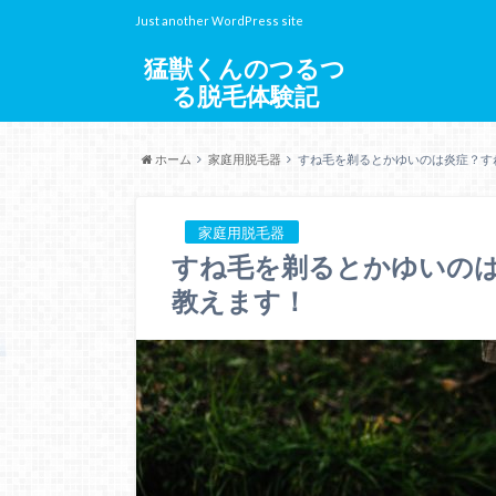
Just another WordPress site
猛獣くんのつるつ
る脱毛体験記
ホーム
家庭用脱毛器
すね毛を剃るとかゆいのは炎症？す
家庭用脱毛器
すね毛を剃るとかゆいの
教えます！