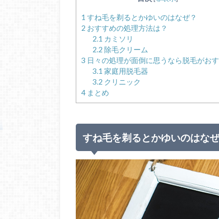
1
すね毛を剃るとかゆいのはなぜ？
2
おすすめの処理方法は？
2.1
カミソリ
2.2
除毛クリーム
3
日々の処理が面倒に思うなら脱毛がおす
3.1
家庭用脱毛器
3.2
クリニック
4
まとめ
すね毛を剃るとかゆいのはな