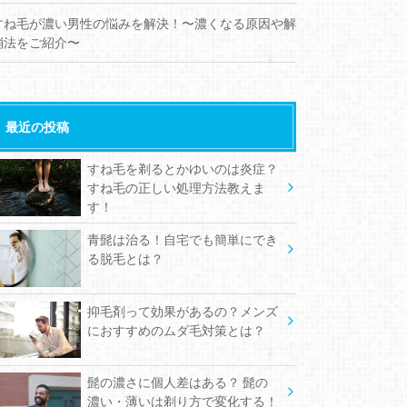
すね毛が濃い男性の悩みを解決！〜濃くなる原因や解
消法をご紹介〜
最近の投稿
すね毛を剃るとかゆいのは炎症？
すね毛の正しい処理方法教えま
す！
青髭は治る！自宅でも簡単にでき
る脱毛とは？
抑毛剤って効果があるの？メンズ
におすすめのムダ毛対策とは？
髭の濃さに個人差はある？ 髭の
濃い・薄いは剃り方で変化する！