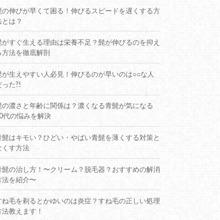
髭の伸びが早くて困る！伸びるスピードを遅くする方
法とは？
髭がすぐ生える理由は栄養不足？髭が伸びるのを抑え
る方法を徹底解剖
髭が生えやすい人必見！伸びるのが早いのは○○な人
だった?!
髭の濃さと年齢に関係は？濃くなる青髭が気になる
30代の悩みを解決
青髭はキモい？ひどい・やばい青髭を薄くする対策と
なくす方法
青髭の治し方！〜クリーム？脱毛器？おすすめの解消
方法を紹介〜
すね毛を剃るとかゆいのは炎症？すね毛の正しい処理
方法教えます！